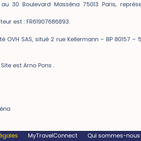
ué au 30 Boulevard Masséna 75013 Paris, repré
iteur est : FR61907686893.
été OVH SAS, situé 2 rue Kellermann – BP 80157 –
 Site est Arno Pons .
séna
légales
MyTravelConnect
Qui sommes-nous