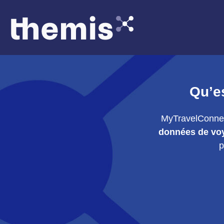
Aller
au
contenu
Qu’e
MyTravelConne
données de voy
p