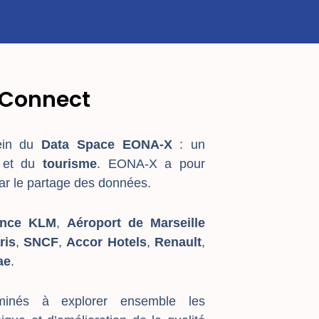
lConnect
sein du
Data Space EONA-X
: un
 et du
tourisme
. EONA-X a
pour
par le partage des données.
ance KLM
,
Aéroport de Marseille
ris
,
SNC
F
,
Accor Hotels
,
Renault
,
ae
.
inés à explorer ensemble les