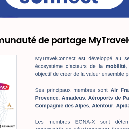
unauté de partage MyTrave
MyTravelConnect est développé au 
écosystème d’acteurs de la
mobilité
,
objectif de créer de la valeur ensemble 
Ses principaux membres sont
Air Fr
Provence
,
Amadeus
,
Aéroports de Pa
Compagnie des Alpes
,
Alentour
,
Apid
Les membres EONA-X sont déterm